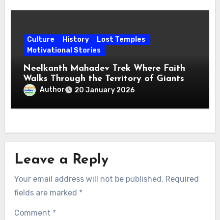
Culture
History
Lost Temples
Motivational Stories
Neelkanth Mahadev Trek Where Faith
Walks Through the Territory of Giants
Author
20 January 2026
Leave a Reply
Your email address will not be published.
Required
fields are marked
*
Comment
*